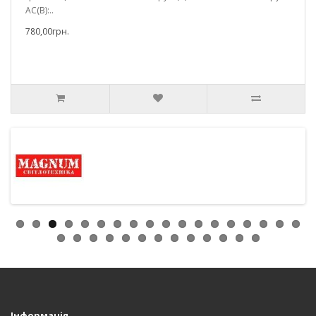
AC(В):..
780,00грн.
Інформація