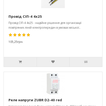
Провід СІП-4 4х25
Провід СІП-4 4х25 - надійне рішення для організації
повітряних ліній електропередач в умовах міської..
105,25грн.
Реле напруги ZUBR D2-40 red