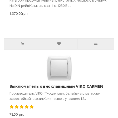
Категорія продукції: Реле напругиСтрум, А: 40Спосіб монтажу:
На DIN-рейціКількість фаз: 1 ф. (230 Во..
1.370,00грн.
Выключатель одноклавишный VIKO CARMEN
Производитель: VIKO ( Турция)цвет: белыйвнутр.материал:
жаростойкий пластикКоличество в упаковке: 12..
78,50грн.