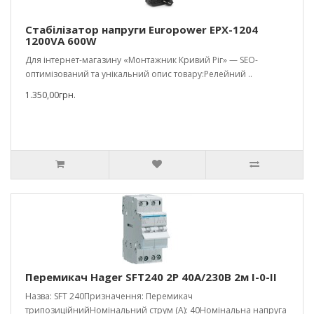
Стабілізатор напруги Europower EPX-1204
1200VA 600W
Для інтернет-магазину «Монтажник Кривий Ріг» — SEO-
оптимізований та унікальний опис товару:Релейний ..
1.350,00грн.
Перемикач Hager SFT240 2P 40А/230В 2м I-0-II
Назва: SFT 240Призначення: Перемикач
трипозиційнийНомінальний струм (A): 40Номінальна напруга