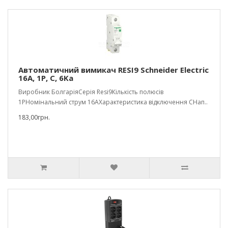
Автоматичний вимикач RESI9 Schneider Electric
16A, 1P, С, 6Kа
Виробник БолгаріяСерія Resi9Кількість полюсів
1PНомінальний струм 16АХарактеристика відключення СНап..
183,00грн.