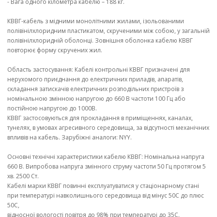
- Вага одного кілометра кабелю – 188 кг.
КВВГ-кабель з мідними монолітними жилами, ізольованими
полівінілхлоридним пластикатом, скрученими між собою, у загальній
полівінілхлоридній оболонці. Зовнішня оболонка кабелю КВВГ
повторює форму скручених жил.
Область застосування: Кабелі контрольні КВВГ призначені для
нерухомого приєднання до електричних приладів, апаратів,
складання затискачів електричних розподільних пристроїв з
номінальною змінною напругою до 660 В частоти 100 Гц або
постійною напругою до 1000В.
КВВГ застосовуються для прокладання в приміщеннях, каналах,
тунелях, в умовах агресивного середовища, за відсутності механічних
впливів на кабель. Зарубіжні аналоги: NYY.
Основні технічні характеристики кабелю КВВГ: Номінальна напруга
660 В. Випробова напруга змінного струму частоти 50 Гц протягом 5
хв. 2500 Ст.
Кабелі марки КВВГ повинні експлуатуватися у стаціонарному стані
при температурі навколишнього середовища від мінус 50С до плюс
50С,
відносної вологості повітря до 98% при температурі до 35С.