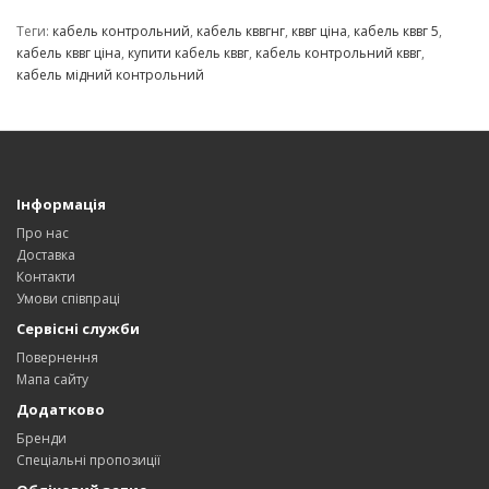
Теги:
кабель контрольний
,
кабель кввгнг
,
кввг ціна
,
кабель кввг 5
,
кабель кввг ціна
,
купити кабель кввг
,
кабель контрольний кввг
,
кабель мідний контрольний
Інформація
Про нас
Доставка
Контакти
Умови співпраці
Сервісні служби
Повернення
Мапа сайту
Додатково
Бренди
Спеціальні пропозиції