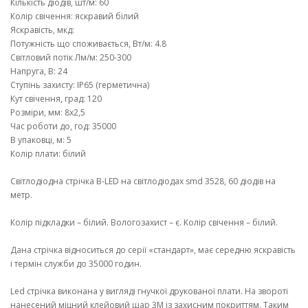
Кількість діодів, шт/м: 60
Колір свічення: яскравий білий
Яскравість, мкд:
Потужність що споживається, Вт/м: 4.8
Світловий потік Лм/м: 250-300
Напруга, В: 24
Ступінь захисту: IP65 (герметична)
Кут свічення, град: 120
Розміри, мм: 8х2,5
Час роботи до, год: 35000
В упаковці, м: 5
Колір плати: білий
Світлодіодна стрічка B-LED на світлодіодах smd 3528, 60 діодів на
метр.
Колір підкладки – білий. Вологозахист – є. Колір свічення – білий.
Дана стрічка відноситься до серії «стандарт», має середню яскравість
і термін служби до 35000 годин.
Led стрічка виконана у вигляді гнучкої друкованої плати. На звороті
нанесений міцний клейовий шар 3M із захисним покриттям. Таким