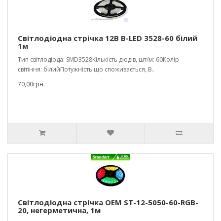
Світлодіодна стрічка 12В B-LED 3528-60 білий
1м
Тип світлодіода: SMD3528Кількість діодів, шт/м: 60Колір
світіння: білийПотужність що споживається, В..
70,00грн.
Світлодіодна стрічка OEM ST-12-5050-60-RGB-
20, негерметична, 1м