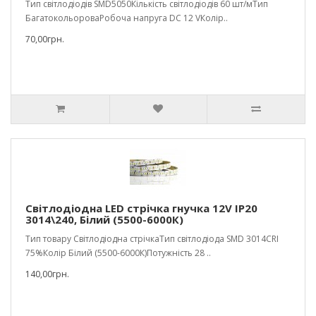
Тип світлодіодів SMD5050Кількість світлодіодів 60 шт/мТип
БагатокольороваРобоча напруга DC 12 VКолір..
70,00грн.
Світлодіодна LED стрічка гнучка 12V IP20
3014\240, Білий (5500-6000К)
Тип товару Світлодіодна стрічкаТип світлодіода SMD 3014CRI
75%Колір Білий (5500-6000К)Потужність 28 ..
140,00грн.