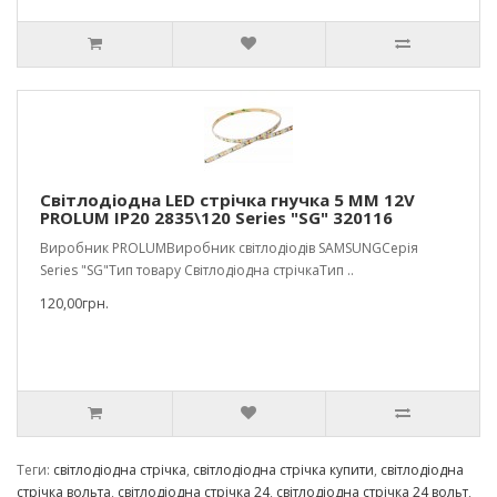
Світлодіодна LED стрічка гнучка 5 ММ 12V
PROLUM IP20 2835\120 Series "SG" 320116
Виробник PROLUMВиробник світлодіодів SAMSUNGСерія
Series "SG"Тип товару Світлодіодна стрічкаТип ..
120,00грн.
Теги:
світлодіодна стрічка
,
світлодіодна стрічка купити
,
світлодіодна
стрічка вольта
,
світлодіодна стрічка 24
,
світлодіодна стрічка 24 вольт
,