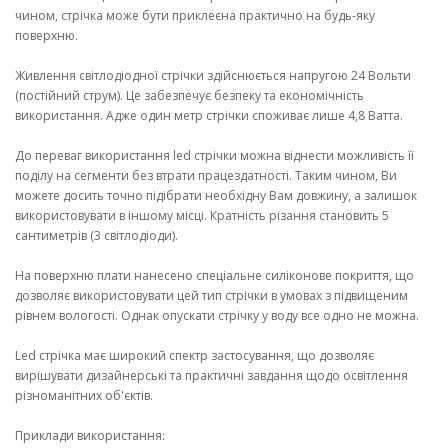
чином, стрічка може бути приклеєна практично на будь-яку
поверхню.
Живлення світлодіодної стрічки здійснюється напругою 24 Вольти
(постійний струм). Це забезпечує безпеку та економічність
використання. Адже один метр стрічки споживає лише 4,8 Ватта.
До переваг використання led стрічки можна віднести можливість її
поділу на сегменти без втрати працездатності. Таким чином, Ви
можете досить точно підібрати необхідну Вам довжину, а залишок
використовувати в іншому місці. Кратність різання становить 5
сантиметрів (3 світлодіоди).
На поверхню плати нанесено спеціальне силіконове покриття, що
дозволяє використовувати цей тип стрічки в умовах з підвищеним
рівнем вологості. Однак опускати стрічку у воду все одно не можна.
Led стрічка має широкий спектр застосування, що дозволяє
вирішувати дизайнерські та практичні завдання щодо освітлення
різноманітних об'єктів.
Приклади використання: