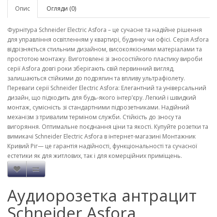
Опис
Огляди (0)
Фурнітура Schneider Electric Asfora – це сучасне та надійне рішення
для управління освітленням у квартирі, будинку чи офісі. Серія Asfora
відрізняється стильним дизайном, високоякісними матеріалами та
простотою монтажу. Виготовлені зі зносостійкого пластику вироби
серії Asfora довгі роки зберігають свій первинний вигляд,
залишаються стійкими до подряпин та впливу ультрафіолету.
Переваги серії Schneider Electric Asfora: Елегантний та універсальний
дизайн, що підходить для будь-якого інтер’єру. Легкий і швидкий
монтаж, сумісність зі стандартними підрозетниками. Надійний
механізм з тривалим терміном служби. Стійкість до зносу та
вигоряння. Оптимальне поєднання ціни та якості. Купуйте розетки та
вимикачі Schneider Electric Asfora в інтернет-магазині Монтажник
Кривий Ріг— це гарантія надійності, функціональності та сучасної
естетики як для житлових, так і для комерційних приміщень.
Аудиорозетка антрацит
Schneider Asfora