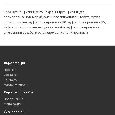
Теги:
Купить фитинг
,
фитинг для ПП труб
,
фитинг для
полипропиленовых труб
,
фитинг полипропилен
,
муфта
,
муфта
полипропилен
,
муфта полипропилен 20
,
муфта полипропилен 25
,
муфта полипропилен наружная резьба
,
муфта полипропилен
внутренняя резьба
,
муфта-переходник полипропилен
Інформація
Про нас
Доставка
Контакти
Умови співпраці
Сервісні служби
Повернення
Мапа сайту
Додатково