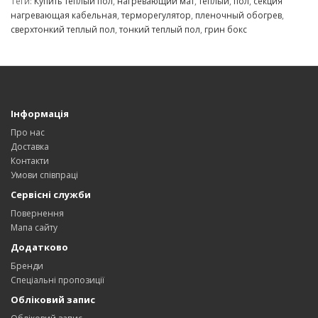
Теги:
Купить теплый пол
,
нагревающий мат
,
теплый
,
пол
,
секция
нагревающая кабельная
,
терморегулятор
,
пленочный обогрев
,
сверхтонкий теплый пол
,
тонкий теплый пол
,
грин бокс
Інформація
Про нас
Доставка
Контакти
Умови співпраці
Сервісні служби
Повернення
Мапа сайту
Додатково
Бренди
Спеціальні пропозиції
Обліковий запис