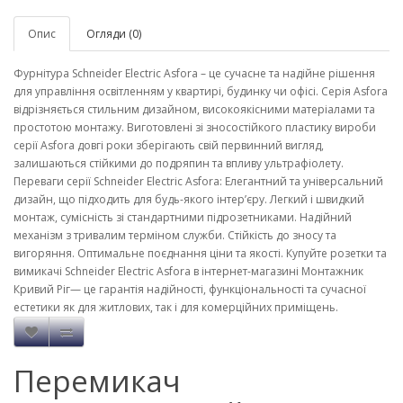
Опис
Огляди (0)
Фурнітура Schneider Electric Asfora – це сучасне та надійне рішення
для управління освітленням у квартирі, будинку чи офісі. Серія Asfora
відрізняється стильним дизайном, високоякісними матеріалами та
простотою монтажу. Виготовлені зі зносостійкого пластику вироби
серії Asfora довгі роки зберігають свій первинний вигляд,
залишаються стійкими до подряпин та впливу ультрафіолету.
Переваги серії Schneider Electric Asfora: Елегантний та універсальний
дизайн, що підходить для будь-якого інтер’єру. Легкий і швидкий
монтаж, сумісність зі стандартними підрозетниками. Надійний
механізм з тривалим терміном служби. Стійкість до зносу та
вигоряння. Оптимальне поєднання ціни та якості. Купуйте розетки та
вимикачі Schneider Electric Asfora в інтернет-магазині Монтажник
Кривий Ріг— це гарантія надійності, функціональності та сучасної
естетики як для житлових, так і для комерційних приміщень.
Перемикач