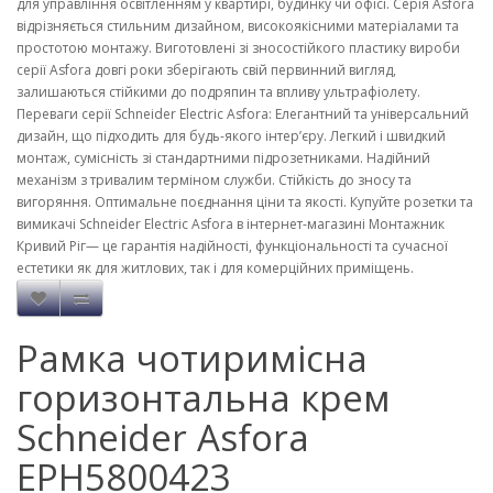
для управління освітленням у квартирі, будинку чи офісі. Серія Asfora
відрізняється стильним дизайном, високоякісними матеріалами та
простотою монтажу. Виготовлені зі зносостійкого пластику вироби
серії Asfora довгі роки зберігають свій первинний вигляд,
залишаються стійкими до подряпин та впливу ультрафіолету.
Переваги серії Schneider Electric Asfora: Елегантний та універсальний
дизайн, що підходить для будь-якого інтер’єру. Легкий і швидкий
монтаж, сумісність зі стандартними підрозетниками. Надійний
механізм з тривалим терміном служби. Стійкість до зносу та
вигоряння. Оптимальне поєднання ціни та якості. Купуйте розетки та
вимикачі Schneider Electric Asfora в інтернет-магазині Монтажник
Кривий Ріг— це гарантія надійності, функціональності та сучасної
естетики як для житлових, так і для комерційних приміщень.
Рамка чотиримісна
горизонтальна крем
Schneider Asfora
EPH5800423