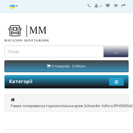
0 товар(ів) - 0,00грн.
Категорії
Рамка чотиримісна горизонтальна крем Schneider Asfora EPH580042