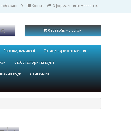
 побажань (0)
Кошик
Оформлення замовлення
0 товар(ів) - 0,00грн.
Розетки, вимикачі
Світлодіодне освітлення
ури
Стабілізатори напруги
ищення води
Сантехніка