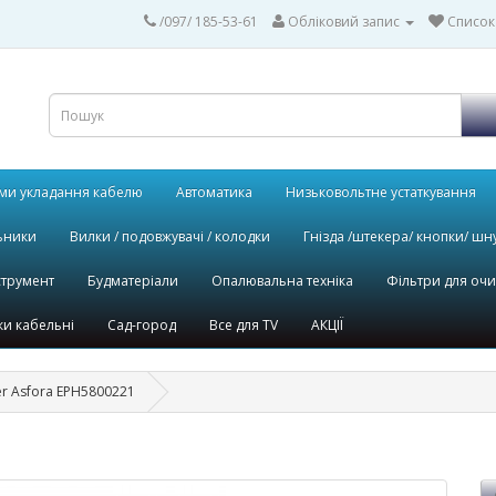
/097/ 185-53-61
Обліковий запис
Список
ми укладання кабелю
Автоматика
Низьковольтне устаткування
ьники
Вилки / подовжувачі / колодки
Гнізда /штекера/ кнопки/ шн
струмент
Будматеріали
Опалювальна техніка
Фільтри для оч
и кабельні
Сад-город
Все для TV
АКЦІЇ
er Asfora EPH5800221