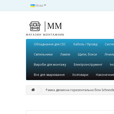
Мова
Обладнання для СЕС
Кабель / Провід
Систе
Світильники
Лампи
Щити, бокси
Лічил
Вироби для монтажу
Електроінструмент
Ін
Все для зварювання
Хозтовари
Наконечник
Рамка двомісна горизонтальна біла Schneid