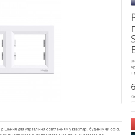
В
Ар
На
6
Кі
не рішення для управління освітленням у квартирі, будинку чи офісі.