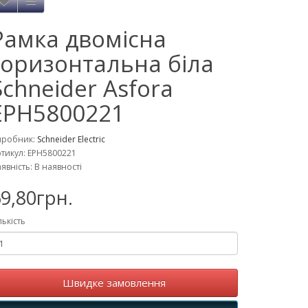
Рамка двомісна
горизонтальна біла
Schneider Asfora
EPH5800221
иробник:
Schneider Electric
тикул: EPH5800221
явність: В наявності
9,80грн.
лькість
Швидке замовлення