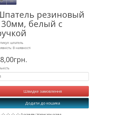
Шпатель резиновый
130мм, белый с
ручкой
тикул: шпатель
явність: В наявності
8,00грн.
лькість
Швидке замовлення
Додати до кошика
0 оглядів
/
Написати огляд