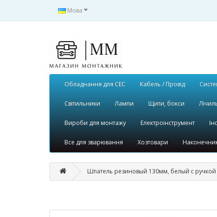
Мова
Обладнання для СЕС
Кабель / Провід
Систе
Світильники
Лампи
Щити, бокси
Лічил
Вироби для монтажу
Електроінструмент
Ін
Все для зварювання
Хозтовари
Наконечник
Шпатель резиновый 130мм, белый с ручкой