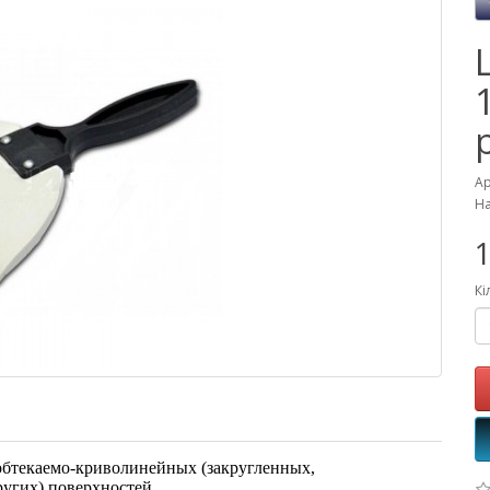
Ар
На
1
Кі
обтекаемо-криволинейных (закругленных,
ругих) поверхностей.