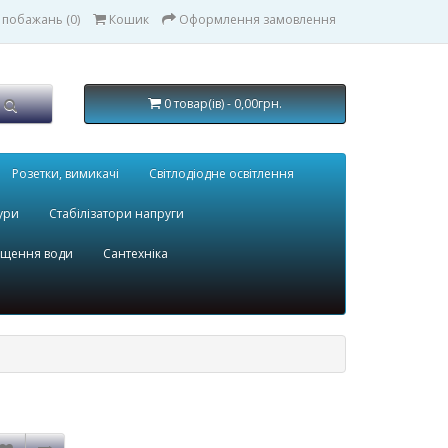
 побажань (0)
Кошик
Оформлення замовлення
0 товар(ів) - 0,00грн.
Розетки, вимикачі
Світлодіодне освітлення
ури
Стабілізатори напруги
ищення води
Сантехніка