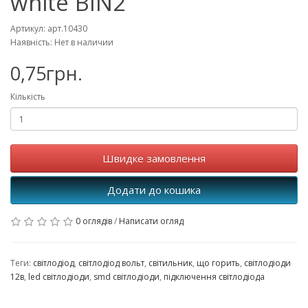
white BIN2
Артикул: арт.10430
Наявність: Нет в наличии
0,75грн.
Кількість
Швидке замовлення
Додати до кошика
0 оглядів
/
Написати огляд
Теги:
світлодіод
,
світлодіод вольт
,
світильник
,
що горить
,
світлодіоди
12в
,
led світлодіоди
,
smd світлодіоди
,
підключення світлодіода