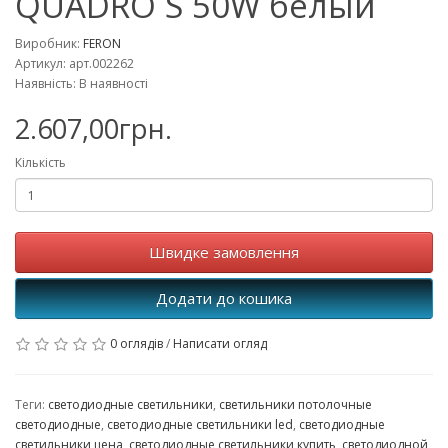
QUADRO S 50W белый
Виробник:
FERON
Артикул: арт.002262
Наявність: В наявності
2.607,00грн.
Кількість
Швидке замовлення
Додати до кошика
0 оглядів
/
Написати огляд
Теги:
светодиодные светильники
,
светильники потолочные
светодиодные
,
светодиодные светильники led
,
светодиодные
светильники цена
,
светодиодные светильники купить
,
светодиодной