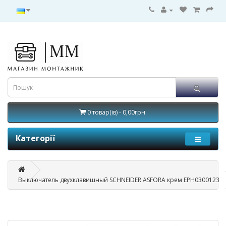
0 товар(ів) - 0,00грн.
Категорії
Выключатель двухклавишный SCHNEIDER ASFORA крем EPH0300123