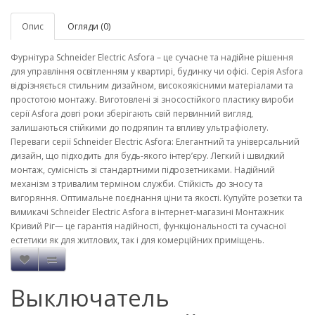
Опис
Огляди (0)
Фурнітура Schneider Electric Asfora – це сучасне та надійне рішення
для управління освітленням у квартирі, будинку чи офісі. Серія Asfora
відрізняється стильним дизайном, високоякісними матеріалами та
простотою монтажу. Виготовлені зі зносостійкого пластику вироби
серії Asfora довгі роки зберігають свій первинний вигляд,
залишаються стійкими до подряпин та впливу ультрафіолету.
Переваги серії Schneider Electric Asfora: Елегантний та універсальний
дизайн, що підходить для будь-якого інтер’єру. Легкий і швидкий
монтаж, сумісність зі стандартними підрозетниками. Надійний
механізм з тривалим терміном служби. Стійкість до зносу та
вигоряння. Оптимальне поєднання ціни та якості. Купуйте розетки та
вимикачі Schneider Electric Asfora в інтернет-магазині Монтажник
Кривий Ріг— це гарантія надійності, функціональності та сучасної
естетики як для житлових, так і для комерційних приміщень.
Выключатель