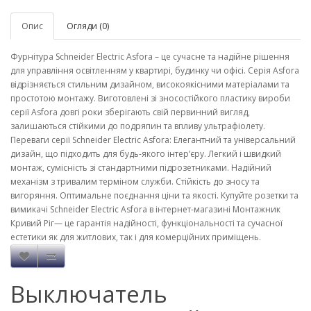
Опис
Огляди (0)
Фурнітура Schneider Electric Asfora – це сучасне та надійне рішення
для управління освітленням у квартирі, будинку чи офісі. Серія Asfora
відрізняється стильним дизайном, високоякісними матеріалами та
простотою монтажу. Виготовлені зі зносостійкого пластику вироби
серії Asfora довгі роки зберігають свій первинний вигляд,
залишаються стійкими до подряпин та впливу ультрафіолету.
Переваги серії Schneider Electric Asfora: Елегантний та універсальний
дизайн, що підходить для будь-якого інтер’єру. Легкий і швидкий
монтаж, сумісність зі стандартними підрозетниками. Надійний
механізм з тривалим терміном служби. Стійкість до зносу та
вигоряння. Оптимальне поєднання ціни та якості. Купуйте розетки та
вимикачі Schneider Electric Asfora в інтернет-магазині Монтажник
Кривий Ріг— це гарантія надійності, функціональності та сучасної
естетики як для житлових, так і для комерційних приміщень.
Выключатель