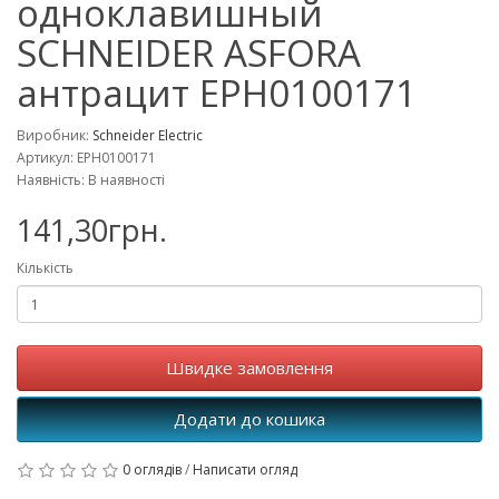
одноклавишный
SCHNEIDER ASFORA
антрацит EPH0100171
Виробник:
Schneider Electric
Артикул: EPH0100171
Наявність: В наявності
141,30грн.
Кількість
Швидке замовлення
Додати до кошика
0 оглядів
/
Написати огляд