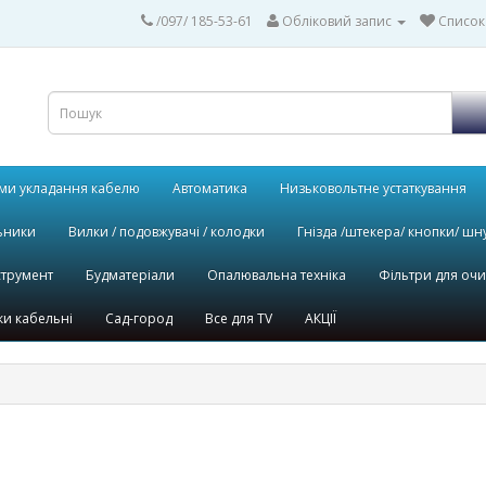
/097/ 185-53-61
Обліковий запис
Список
ми укладання кабелю
Автоматика
Низьковольтне устаткування
ьники
Вилки / подовжувачі / колодки
Гнізда /штекера/ кнопки/ шн
струмент
Будматеріали
Опалювальна техніка
Фільтри для оч
и кабельні
Сад-город
Все для TV
АКЦІЇ