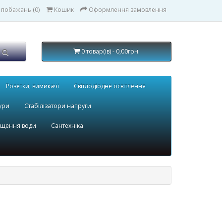
 побажань (0)
Кошик
Оформлення замовлення
0 товар(ів) - 0,00грн.
Розетки, вимикачі
Світлодіодне освітлення
ури
Стабілізатори напруги
ищення води
Сантехніка