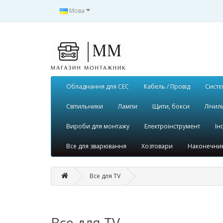
Мова
Обладнання для СЕС
Кабель / Провід
Систе
Світильники
Лампи
Щити, бокси
Лічил
Вироби для монтажу
Електроінструмент
Ін
Все для зварювання
Хозтовари
Наконечник
Все для TV
Все для TV