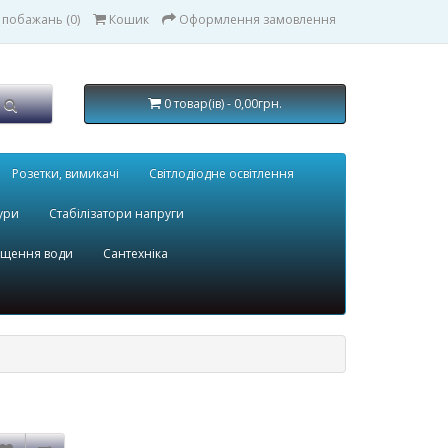
 побажань (0)
Кошик
Оформлення замовлення
0 товар(ів) - 0,00грн.
Розетки, вимикачі
Світлодіодне освітлення
ури
Стабілізатори напруги
ищення води
Сантехніка