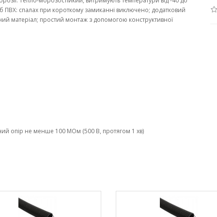
корозії. Тепло-морозостійкий, витримують температури від -40 до
руб ПВХ: спалах при короткому замиканні виключено; додатковий
ний матеріал; простий монтаж з допомогою конструктивної
чний опір не менше 100 МОм (500 В, протягом 1 хв)