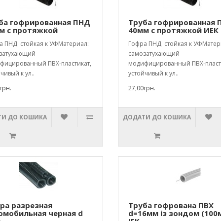
ба гофрированная ПНД
Труба гофрированная 
м с протяжкой
40мм с протяжкой ИЕК
а ПНД стойкая к УФМатериал:
Гофра ПНД стойкая к УФМатер
затухающий
самозатухающий
фицированный ПВХ-пластикат,
модифицированный ПВХ-пласт
чивый к ул..
устойчивый к ул..
грн.
27,00грн.
И ДО КОШИКА
ДОДАТИ ДО КОШИКА
ра разрезная
Труба гофрована ПВХ
омобильная черная d
d=16мм із зондом (100