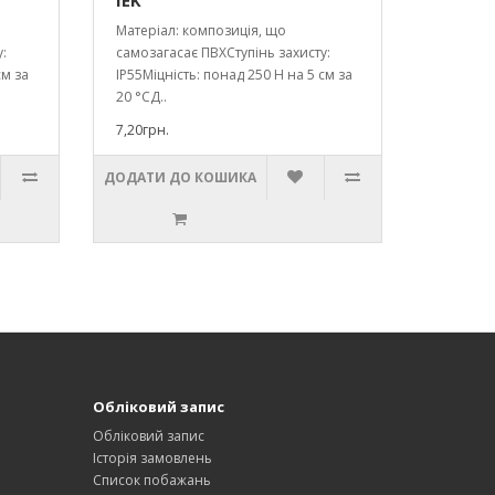
IEK
Матеріал: композиція, що
:
самозагасає ПВХСтупінь захисту:
см за
IP55Міцність: понад 250 Н на 5 см за
20 °СД..
7,20грн.
ДОДАТИ ДО КОШИКА
Обліковий запис
Обліковий запис
Історія замовлень
Список побажань