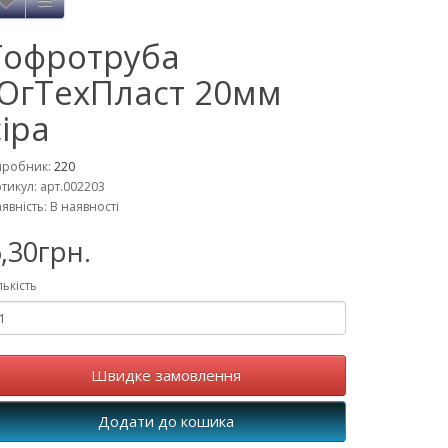
Гофротруба
ЮгТехПласт 20мм
сіра
иробник:
220
тикул: арт.002203
явність: В наявності
,30грн.
лькість
Швидке замовлення
Додати до кошика