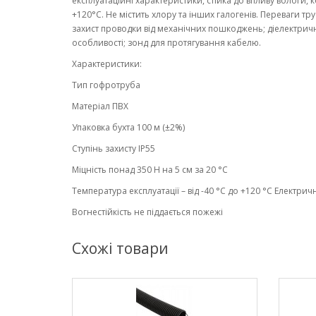
експлуатаційні характеристики, стійка до впливу вологи, 
+120°C. Не містить хлору та інших галогенів. Переваги т
захист проводки від механічних пошкоджень; діелектрич
особливості; зонд для протягування кабелю.
Характеристики:
Тип гофротруба
Матеріал ПВХ
Упаковка бухта 100 м (±2%)
Ступінь захисту IP55
Міцність понад 350 Н на 5 см за 20 °С
Температура експлуатації – від -40 °С до +120 °С Електри
Вогнестійкість не піддається пожежі
Схожі товари