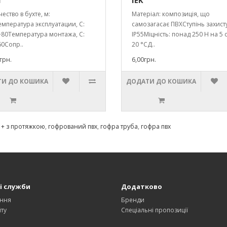
м
IEK
ество в бухте, м:
Матеріал: композиція, що
мпература эксплуатации, С:
самозагасає ПВХСтупінь захисту
.+80Температура монтажа, С:
IP55Міцність: понад 250 Н на 5 
+60Сопр..
20 °СД..
грн.
6,00грн.
И ДО КОШИКА
ДОДАТИ ДО КОШИКА
 + з протяжкою
,
гофрований пвх
,
гофра труба
,
гофра пвх
і служби
Додатково
ння
Бренди
ту
Спеціальні пропозиції