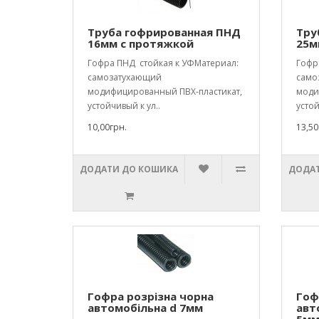
Труба гофрированная ПНД
Тру
16мм с протяжкой
25м
Гофра ПНД стойкая к УФМатериал:
Гофр
самозатухающий
само
модифицированный ПВХ-пластикат,
моди
устойчивый к ул..
устой
10,00грн.
13,50
ДОДАТИ ДО КОШИКА
ДОДАТ
Гофра розрізна чорна
Гоф
автомобільна d 7мм
авт