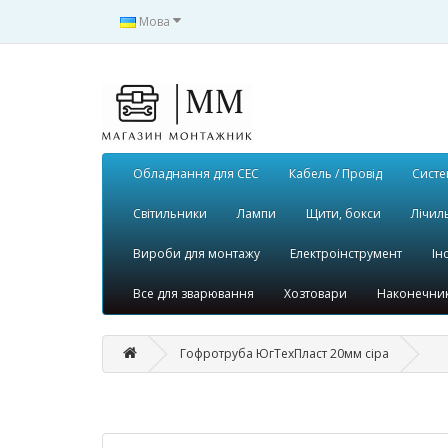
Мова
Обладнання для СЕС
Кабель / Провід
Систе
Світильники
Лампи
Щити, бокси
Лічил
Вироби для монтажу
Електроінструмент
Ін
Все для зварювання
Хозтовари
Наконечник
Гофротруба ЮгТехПласт 20мм сіра