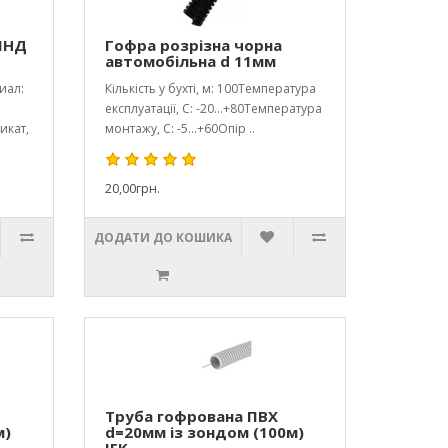
ПНД
Гофра розрізна чорна
автомобільна d 11мм
иал:
Кількість у бухті, м: 100Температура
експлуатації, С: -20...+80Температура
икат,
монтажу, С: -5...+60Опір ..
20,00грн.
ДОДАТИ ДО КОШИКА
Труба гофрована ПВХ
м)
d=20мм із зондом (100м)