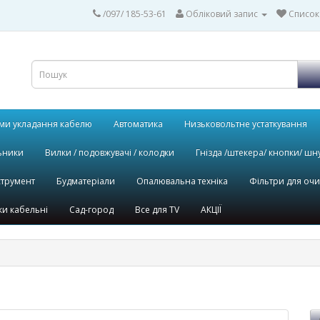
/097/ 185-53-61
Обліковий запис
Список
ми укладання кабелю
Автоматика
Низьковольтне устаткування
ьники
Вилки / подовжувачі / колодки
Гнізда /штекера/ кнопки/ шн
струмент
Будматеріали
Опалювальна техніка
Фільтри для оч
и кабельні
Сад-город
Все для TV
АКЦІЇ