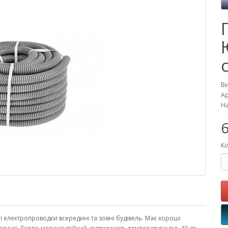
В
Ар
На
6
Кі
ї електропроводки всередині та зовні будівель. Має хороші