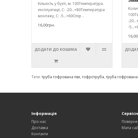
5м
Кількість у бухті, м: 100Температура
Колич
експлуатації, С: -20...+80Температура
100Те
монтажу, С: -5...+60Опір ..
-20..
16,00грн.
-5...
16,00
ДОДАТИ ДО КОШИКА
ДОДАТ
Теги:
труба гофрована пвх
,
гофротруба
,
труба гофрована
Інформація
Сервісн
Про нас
Поверне
Доставка
Мапа сай
Контакти