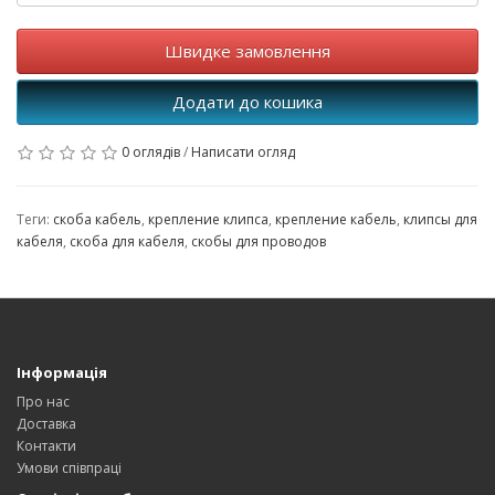
Швидке замовлення
Додати до кошика
0 оглядів
/
Написати огляд
Теги:
скоба кабель
,
крепление клипса
,
крепление кабель
,
клипсы для
кабеля
,
скоба для кабеля
,
скобы для проводов
Інформація
Про нас
Доставка
Контакти
Умови співпраці