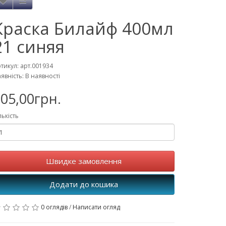
Краска Билайф 400мл
21 синяя
тикул: арт.001934
явність: В наявності
05,00грн.
лькість
Швидке замовлення
Додати до кошика
0 оглядів
/
Написати огляд