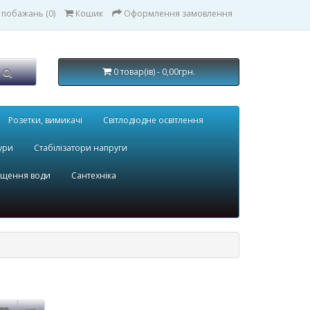
 побажань (0)
Кошик
Оформлення замовлення
0 товар(ів) - 0,00грн.
Розетки, вимикачі
Світлодіодне освітлення
ури
Стабілізатори напруги
ищення води
Сантехніка