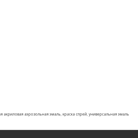
я акриловая аэрозольная эмаль
,
краска спрей
,
универсальная эмаль