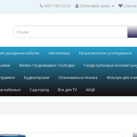
/097/ 185-53-61
Обліковий запис
Список
ми укладання кабелю
Автоматика
Низьковольтне устаткування
ьники
Вилки / подовжувачі / колодки
Гнізда /штекера/ кнопки/ шн
струмент
Будматеріали
Опалювальна техніка
Фільтри для оч
и кабельні
Сад-город
Все для TV
АКЦІЇ