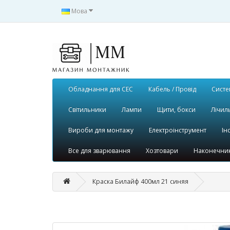
Мова
Обладнання для СЕС
Кабель / Провід
Систе
Світильники
Лампи
Щити, бокси
Лічил
Вироби для монтажу
Електроінструмент
Ін
Все для зварювання
Хозтовари
Наконечник
Краска Билайф 400мл 21 синяя