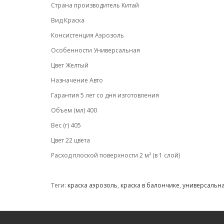
Страна производитель Китай
Вид Краска
Консистенция Аэрозоль
Особенности Универсальная
Цвет Желтый
Назначение Авто
Гарантия 5 лет со дня изготовления
Объем (мл) 400
Вес (г) 405
Цвет 22 цвета
Расход плоской поверхности 2 м² (в 1 слой)
Теги:
краска аэрозоль
,
краска в балончике
,
универсальна