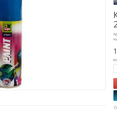
Ар
На
1
Кі