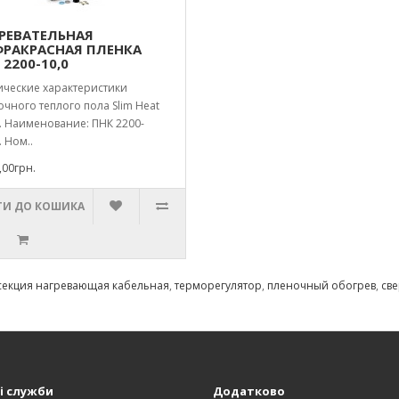
РЕВАТЕЛЬНАЯ
РАКРАСНАЯ ПЛЕНКА
 2200-10,0
ические характеристики
чного теплого пола Slim Heat
. Наименование: ПНК 2200-
. Ном..
,00грн.
И ДО КОШИКА
секция нагревающая кабельная
,
терморегулятор
,
пленочный обогрев
,
св
і служби
Додатково