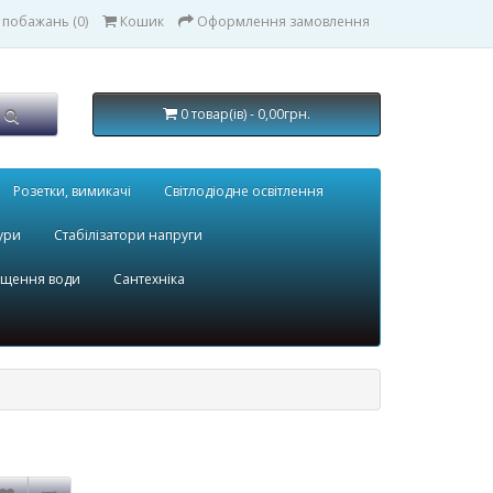
 побажань (0)
Кошик
Оформлення замовлення
0 товар(ів) - 0,00грн.
Розетки, вимикачі
Світлодіодне освітлення
ури
Стабілізатори напруги
ищення води
Сантехніка