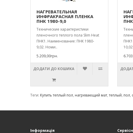
НАГРЕВАТЕЛЬНАЯ
НАГ
ИНФРАКРАСНАЯ ПЛЕНКА
ИНФ
ПНК 1980-9,0
ПНК
Технические характеристики
Техн
пленочного теплого пола Slim Heat
плено
ПНК1. Наименование: ПНК 1980-
ПНК1
9,02. Номи..
10,02
5.209,00грн.
6.703
ДОДАТИ ДО КОШИКА
ДОДАТ
Теги:
Купить теплый пол
,
нагревающий мат
,
теплый
,
пол
,
Інформація
Сервісн