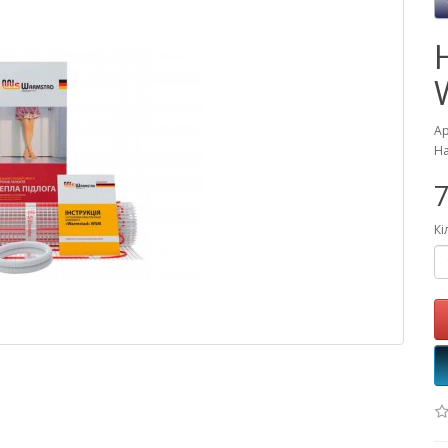
Ар
На
7
Кі