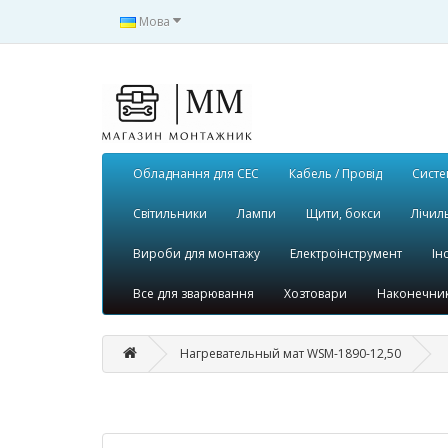
Мова
Обладнання для СЕС
Кабель / Провід
Систе
Світильники
Лампи
Щити, бокси
Лічил
Вироби для монтажу
Електроінструмент
Ін
Все для зварювання
Хозтовари
Наконечник
Нагревательный мат WSM-1890-12,50