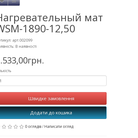
Нагревательный мат
WSM-1890-12,50
тикул: арт.002099
явність: В наявності
.533,00грн.
лькість
Швидке замовлення
Додати до кошика
0 оглядів
/
Написати огляд