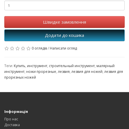
Швидке замовлення
Додати до кошика
0 оглядів
/
Написати огляд
Теги:
Купить
,
инструмент
,
строительный инструмент
,
малярный
инструмент
,
ножи прорезные
,
лезвия
,
лезвия для ножей
,
лезвия для
прорезных ножей
Інформація
Про нас
Доставка