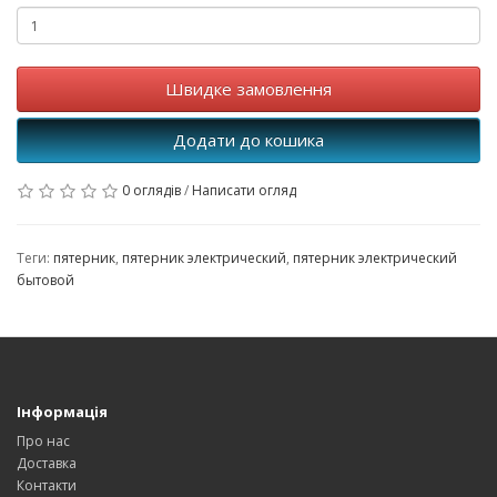
Швидке замовлення
Додати до кошика
0 оглядів
/
Написати огляд
Теги:
пятерник
,
пятерник электрический
,
пятерник электрический
бытовой
Інформація
Про нас
Доставка
Контакти