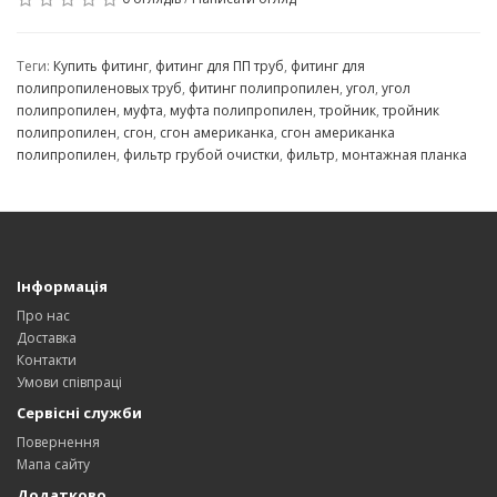
Теги:
Купить фитинг
,
фитинг для ПП труб
,
фитинг для
полипропиленовых труб
,
фитинг полипропилен
,
угол
,
угол
полипропилен
,
муфта
,
муфта полипропилен
,
тройник
,
тройник
полипропилен
,
сгон
,
сгон американка
,
сгон американка
полипропилен
,
фильтр грубой очистки
,
фильтр
,
монтажная планка
Інформація
Про нас
Доставка
Контакти
Умови співпраці
Сервісні служби
Повернення
Мапа сайту
Додатково