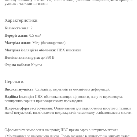
умовах з частими вигинами.
Характеристики:
Кількість жил:
2
Переріз жили:
0,5
мм²
Матеріал жили:
Мідь (багатодротова)
Матеріал ізоляції та оболонки:
ПВХ пластикат
Номінальна напруга:
до 380 В
Форма кабелю:
Кругла
Переваги:
Висока гнучкість:
Стійкий до перегинів та механічних деформацій.
Надійна ізоляція:
ПВХ-оболонка захищає від вологи, пилу та перешкоджає
поширенню горіння при поодинокому прокладанні.
Широка сфера застосування:
Оптимальний для підключення побутової техніки
малої потужності, виготовлення подовжувачів та монтажу освітлювальних систем.
Оформлюйте замовлення на провід ПВС прямо зараз в інтернет-магазині
«Монтажник» за найкращою ціною. Товар завжди є в наявності на нашому складі