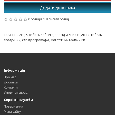
Додати до кошика
0 оглядів
/
Написати огляд
Теги:
ПВС 2х0
,
5
,
кабель Каблекс
,
провід мідний гнучкий
,
кабель
сполучний
,
електропроводка
,
Монтажник Кривий Ріг
Інформація
Про нас
Доставка
Контакти
Умови співпраці
Сервісні служби
Повернення
Мапа сайту