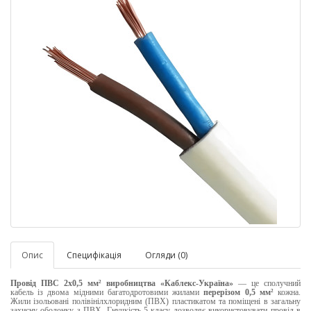
Опис
Специфікація
Огляди (0)
Провід ПВС
2х0,5
мм²
виробництва «Каблекс-Україна»
— це сполучний
кабель із двома мідними багатодротовими жилами
перерізом
0,5
мм²
кожна.
Жили ізольовані полівінілхлоридним (ПВХ) пластикатом та поміщені в загальну
захисну оболонку з ПВХ. Гнучкість 5 класу дозволяє використовувати провід в