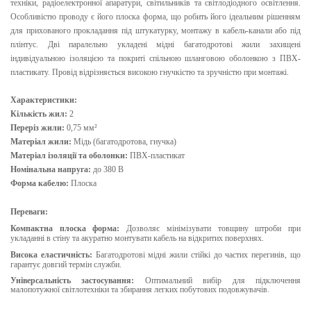
техніки, радіоелектронної апаратури, світильників та світлодіодного освітлення.
Особливістю проводу є його плоска форма, що робить його ідеальним рішенням
для прихованого прокладання під штукатурку, монтажу в кабель-канали або під
плінтус. Дві паралельно укладені мідні багатодротові жили захищені
індивідуальною ізоляцією та покриті спільною шланговою оболонкою з ПВХ-
пластикату. Провід відрізняється високою гнучкістю та зручністю при монтажі.
Характеристики:
Кількість жил:
2
Переріз жили:
0,75
мм²
Матеріал жили:
Мідь (багатодротова, гнучка)
Матеріал ізоляції та оболонки:
ПВХ-пластикат
Номінальна напруга:
до 380 В
Форма кабелю:
Плоска
Переваги:
Компактна плоска форма:
Дозволяє мінімізувати товщину штроби при
укладанні в стіну та акуратно монтувати кабель на відкритих поверхнях.
Висока еластичність:
Багатодротові мідні жили стійкі до частих перегинів, що
гарантує довгий термін служби.
Універсальність застосування:
Оптимальний вибір для підключення
малопотужної світлотехніки та збирання легких побутових подовжувачів.