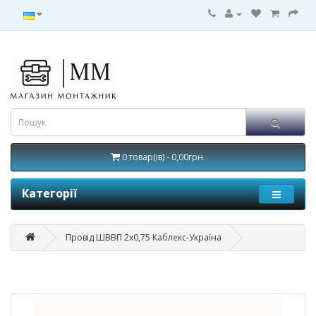
0 товар(ів) - 0,00грн.
Категорії
Провід ШВВП 2x0,75 Каблекс-Україна