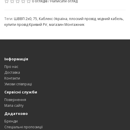
0 оглядів
/
Написати огляд
Теги:
ШВВП 2x0
,
75
,
Каблекс-Україна
,
плоский провід
,
мідний кабель
,
купити провід Кривий Ріг
,
магазин Монтажник
Інформація
Про нас
Доставка
Контакти
Умови співпраці
Сервісні служби
Повернення
Мапа сайту
Додатково
Бренди
Спеціальні пропозиції