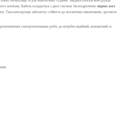
темах сигналізації та для міжблочних з'єднань. Завдяки плоскій конструкції
ного монтажу. Кабель складається з двох гнучких багатодротяних
мідних жил
у. Така конструкція забезпечує стійкість до механічних навантажень, зручність
ізноманітних електромонтажних робіт, де потрібен надійний, компактний та
ання.
.