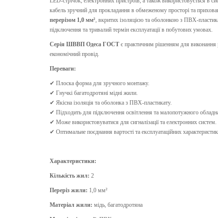
LED-стрічок, електронних пристроїв, а також використовується в сис
кабель зручний для прокладання в обмеженому просторі та прихова
перерізом 1,0 мм²
, вкритих ізоляцією та оболонкою з ПВХ-пластикат
підключення та тривалий термін експлуатації в побутових умовах.
Серія ШВВП Одеса ГОСТ
є практичним рішенням для виконання р
економічний провід.
Переваги:
✔ Плоска форма для зручного монтажу.
✔ Гнучкі багатодротяні мідні жили.
✔ Якісна ізоляція та оболонка з ПВХ-пластикату.
✔ Підходить для підключення освітлення та малопотужного обладн
✔ Може використовуватися для сигналізації та електронних систем.
✔ Оптимальне поєднання вартості та експлуатаційних характеристик
Характеристики:
Кількість жил:
2
Переріз жили:
1,0 мм²
Матеріал жили:
мідь, багатодротяна