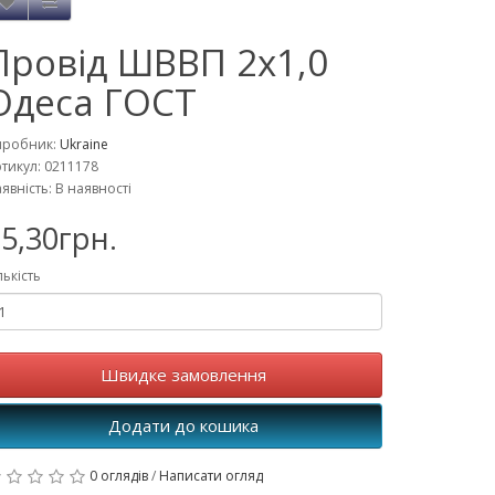
Провід ШВВП 2x1,0
Одеса ГОСТ
иробник:
Ukraine
тикул: 0211178
явність: В наявності
5,30грн.
лькість
Швидке замовлення
Додати до кошика
0 оглядів
/
Написати огляд