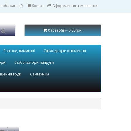
 побажань (0)
Кошик
Оформлення замовлення
0 товар(ів) - 0,00грн.
Розетки, вимикачі
Світлодіодне освітлення
ури
Стабілізатори напруги
ищення води
Сантехніка