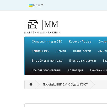
Мова
Обладнання для СЕС
Кабель / Провід
Систе
Світильники
Лампи
Щити, бокси
Лічил
Вироби для монтажу
Електроінструмент
Ін
Все для зварювання
Хозтовари
Наконечник
Провід ШВВП 2x1,0 Одеса ГОСТ