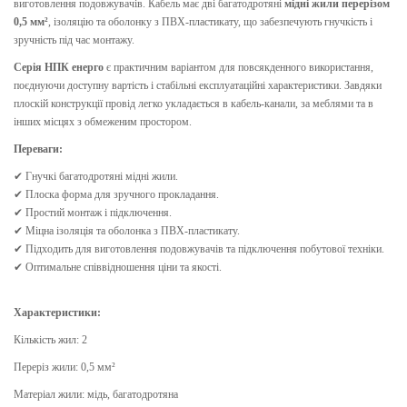
виготовлення подовжувачів. Кабель має дві багатодротяні
мідні жили перерізом
0,5 мм²
, ізоляцію та оболонку з ПВХ-пластикату, що забезпечують гнучкість і
зручність під час монтажу.
Серія НПК енерго
є практичним варіантом для повсякденного використання,
поєднуючи доступну вартість і стабільні експлуатаційні характеристики. Завдяки
плоскій конструкції провід легко укладається в кабель-канали, за меблями та в
інших місцях з обмеженим простором.
Переваги:
✔ Гнучкі багатодротяні мідні жили.
✔ Плоска форма для зручного прокладання.
✔ Простий монтаж і підключення.
✔ Міцна ізоляція та оболонка з ПВХ-пластикату.
✔ Підходить для виготовлення подовжувачів та підключення побутової техніки.
✔ Оптимальне співвідношення ціни та якості.
Характеристики:
Кількість жил: 2
Переріз жили: 0,5 мм²
Матеріал жили: мідь, багатодротяна