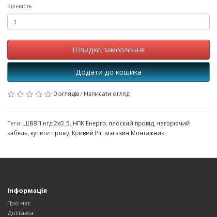
Кількість
Швидке замовлення
Додати до кошика
0 оглядів
/
Написати огляд
Теги:
ШВВП нгд 2x0
,
5
,
НПК Енерго
,
плоский провід
,
негорючий
кабель
,
купити провід Кривий Ріг
,
магазин Монтажник
Інформація
Про нас
Доставка