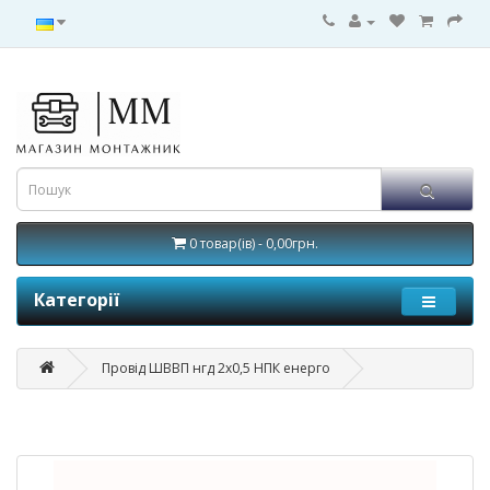
0 товар(ів) - 0,00грн.
Категорії
Провід ШВВП нгд 2x0,5 НПК енерго