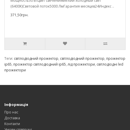
Мощность50 ВтЦвет свечениямягкий холодный свет
(6400К)Световой поток5000 ЛмГарантия месяцев24Индекс ..
371,50грн.
Теги:
світлодіодний прожектор
,
світлодіодний прожектор
,
прожектор
ip65
,
прожектор світлодіодний ip65
,
лід прожектори
,
світлодіодні led
прожектори
Інформація
Про нас
Доставка
Контакти
Умови співпраці