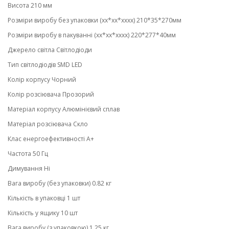
Висота 210 мм
Розміри виробу без упаковки (хх*хх*хххх) 210*35*270мм
Розміри виробу в пакуванні (хх*хх*хххх) 220*277*40мм
Джерело світла Світлодіоди
Тип світлодіодів SMD LED
Колір корпусу Чорний
Колір розсіювача Прозорий
Матеріал корпусу Алюмінієвий сплав
Матеріал розсіювача Скло
Клас енергоефективності А+
Частота 50 Гц
Димування Ні
Вага виробу (без упаковки) 0.82 кг
Кількість в упаковці 1 шт
Кількість у ящику 10 шт
Вага виробу (з упаковкою) 1.25 кг