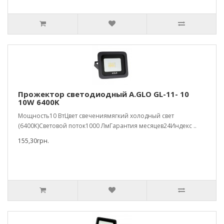
Прожектор светодиодный A.GLO GL-11- 10
10W 6400K
Мощность10 ВтЦвет свечениямягкий холодный свет
(6400К)Световой поток1000 ЛмГарантия месяцев24Индекс ..
155,30грн.