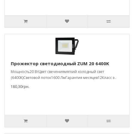
Прожектор светодиодный ZUM 20 6400K
Мощность20 ВтЦвет свечениямягкий холодный свет
(6400К)Световой поток1600 ЛмГарантия месяцев12Класс э..
180,30грн.