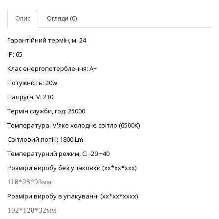
Опис
Огляди (0)
Гарантійний термін, м: 24
IP: 65
Клас енергопотерблення: A+
Потужність: 20w
Напруга, V: 230
Термін служби, год: 25000
Температура: м'яке холодне світло (6500К)
Світловий потік: 1800 Lm
Температурний режим, C: -20 +40
Розміри виробу без упаковки (хх*хх*ххх)
118*28*93мм
Розміри виробу в упакуванні (хх*хх*хххх)
102*128*32мм