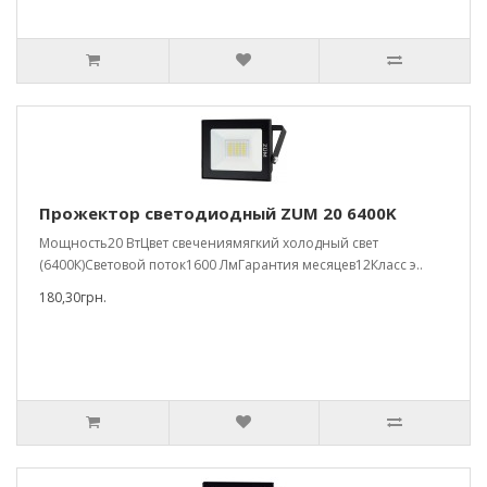
Прожектор светодиодный ZUM 20 6400K
Мощность20 ВтЦвет свечениямягкий холодный свет
(6400К)Световой поток1600 ЛмГарантия месяцев12Класс э..
180,30грн.