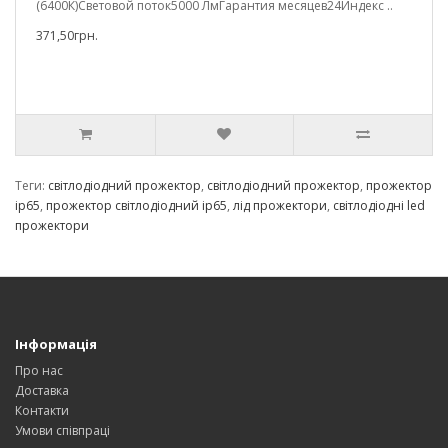
(6400К)Световой поток5000 ЛмГарантия месяцев24Индекс ..
371,50грн.
Теги:
світлодіодний прожектор
,
світлодіодний прожектор
,
прожектор
ip65
,
прожектор світлодіодний ip65
,
лід прожектори
,
світлодіодні led
прожектори
Інформація
Про нас
Доставка
Контакти
Умови співпраці