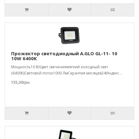
Прожектор светодиодный A.GLO GL-11- 10
10W 6400K
Мощность10 ВтЦвет свечениямягкий холодный свет
(6400К)Световой поток1000 ЛмГарантия месяцев24Индекс ..
155,30грн.