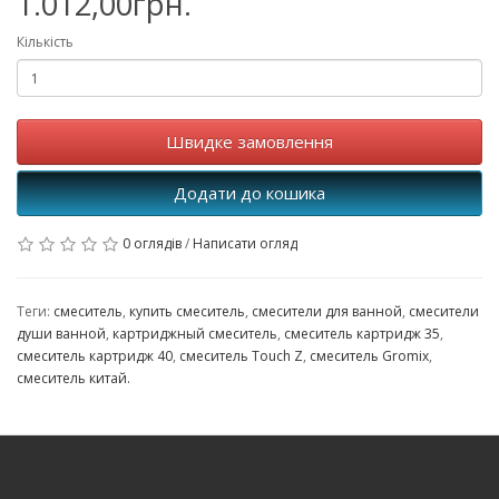
1.012,00грн.
Кількість
Швидке замовлення
Додати до кошика
0 оглядів
/
Написати огляд
Теги:
смеситель
,
купить смеситель
,
смесители для ванной
,
смесители
души ванной
,
картриджный смеситель
,
смеситель картридж 35
,
смеситель картридж 40
,
смеситель Touch Z
,
смеситель Gromix
,
смеситель китай.