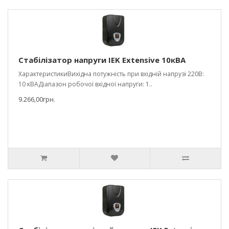
Стабілізатор напруги IEK Extensive 10кВА
ХарактеристикиВихідна потужність при вхідній напрузі 220В:
10 кВАДіапазон робочої вхідної напруги: 1..
9.266,00грн.