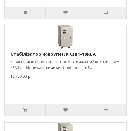
Стабілізатор напруги IEK СНІ1-10кВА
Характеристики:Потужність 10кВМаксимальний вхідний струм
45АЗапобіжник/авт. вимикач запобіжник, In 5..
12.759,00грн.