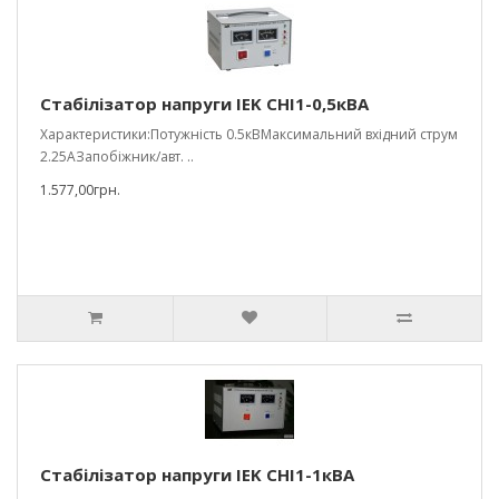
Стабілізатор напруги IEK СНІ1-0,5кВА
Характеристики:Потужність 0.5кВМаксимальний вхідний струм
2.25АЗапобіжник/авт. ..
1.577,00грн.
Стабілізатор напруги IEK СНІ1-1кВА