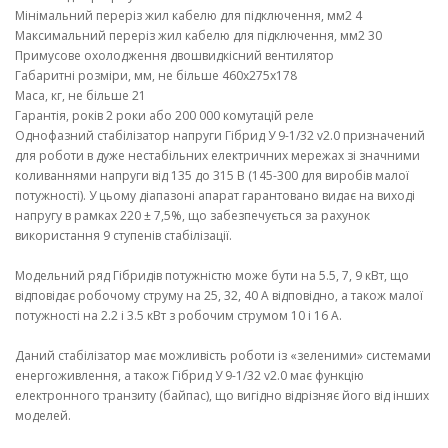
Мінімальний переріз жил кабелю для підключення, мм2 4
Максимальний переріз жил кабелю для підключення, мм2 30
Примусове охолодження двошвидкісний вентилятор
Габаритні розміри, мм, не більше 460х275х178
Маса, кг, не більше 21
Гарантія, років 2 роки або 200 000 комутацій реле
Однофазний стабілізатор напруги Гібрид У 9-1/32 v2.0 призначений
для роботи в дуже нестабільних електричних мережах зі значними
коливаннями напруги від 135 до 315 В (145-300 для виробів малої
потужності). У цьому діапазоні апарат гарантовано видає на виході
напругу в рамках 220 ± 7,5%, що забезпечується за рахунок
використання 9 ступенів стабілізації.
Модельний ряд Гібридів потужністю може бути на 5.5, 7, 9 кВт, що
відповідає робочому струму на 25, 32, 40 А відповідно, а також малої
потужності на 2.2 і 3.5 кВт з робочим струмом 10 і 16 А.
Даний стабілізатор має можливість роботи із «зеленими» системами
енергоживлення, а також Гібрид У 9-1/32 v2.0 має функцію
електронного транзиту (байпас), що вигідно відрізняє його від інших
моделей.