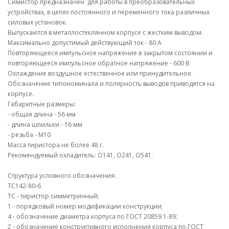
Симистор предназначен для работы в преобразовательных
устройствах, в цепях постоянного и переменного тока различных
силовых установок.
Выпускаются в металлостеклянном корпусе с жестким выводом.
Максимально допустимый действующий ток - 80 А
Повторяющееся импульсное напряжение в закрытом состоянии и
повторяющееся импульсное обратное напряжение - 600 В
Охлаждение воздушное естественное или принудительное.
Обозначение типономинала и полярность выводов приводятся на
корпусе.
Габаритные размеры:
- общая длина - 56 мм
- длина шпильки - 16 мм
- резьба - М10
Масса тиристора не более 48 г.
Рекомендуемый охладитель: О141, О241, О541.
Структура условного обозначения:
ТС142-80-6
ТС - тиристор симметричный;
1 - порядковый номер модификации конструкции;
4 - обозначение диаметра корпуса по ГОСТ 20859.1-89;
2 - обозначение конструктивного исполнения корпуса по ГОСТ