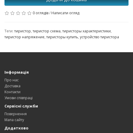
0 оглядів
/
Написати огляд
Теги:
тиристор
,
тиристор схема
,
тиристоры характеристики
,
тиристор напряжение
,
тиристоры купить
,
устройство тиристора
Інформація
Про нас
Доставка
Контакти
Умови співпраці
Сервісні служби
Повернення
Мапа сайту
Додатково